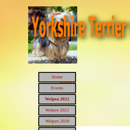
Direkt zum Seiteninhalt
Menü überspringen
Home
Eltern
Events
Welpen 2022
Welpen 2022
▼
Welpen 2021
▼
Welpen 2020
▼