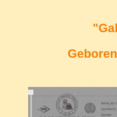
"Ga
Geboren 
+