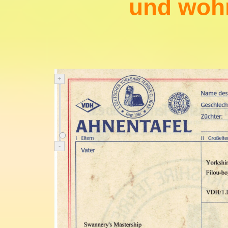
und wohn
+
-