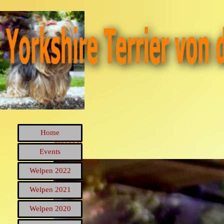
Direkt zum Seiteninhalt
Menü überspringen
Home
Eltern
Events
Welpen 2009
Welpen 2022
▼
Welpen 2021
▼
Welpen 2020
▼